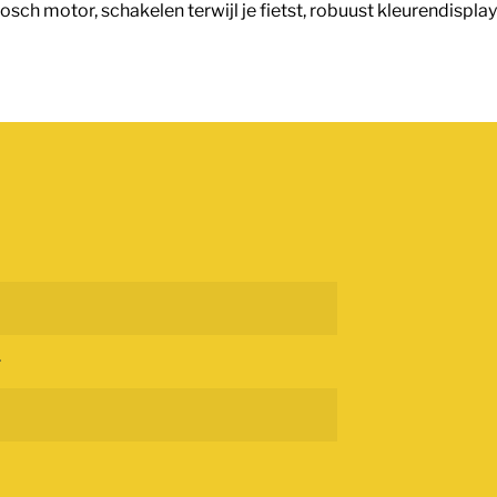
e Bosch motor, schakelen terwijl je fietst, robuust kleurendis
+