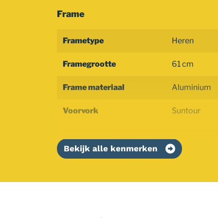
Frame
Frametype
Heren
Framegrootte
61 cm
Frame materiaal
Aluminium
Voorvork
Suntour
Bekijk alle kenmerken