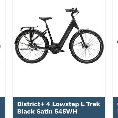
District+ 4 Lowstep L Trek
Black Satin 545WH