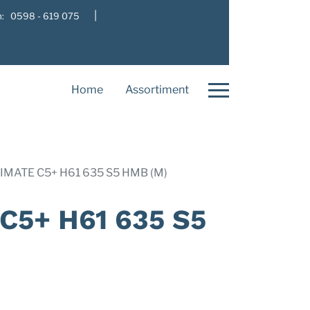
|
: 0598 - 619 075
Home
Assortiment
IMATE C5+ H61 635 S5 HMB (M)
C5+ H61 635 S5