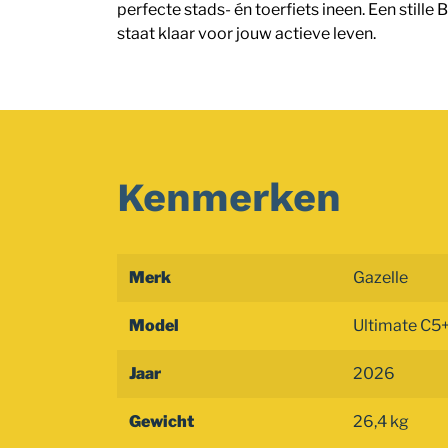
perfecte stads- én toerfiets ineen. Een still
staat klaar voor jouw actieve leven.
Kenmerken
Merk
Gazelle
Model
Ultimate C5
Jaar
2026
Gewicht
26,4 kg