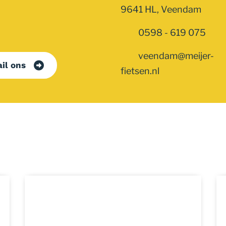
9641 HL, Veendam
0598 - 619 075
veendam@meijer-
il ons
fietsen.nl