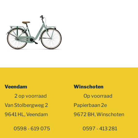
Foto
album
overslaan
Veendam
Winschoten
2 op voorraad
Op voorraad
Van Stolbergweg 2
Papierbaan 2e
9641 HL, Veendam
9672 BH, Winschoten
0598 - 619 075
0597 - 413 281