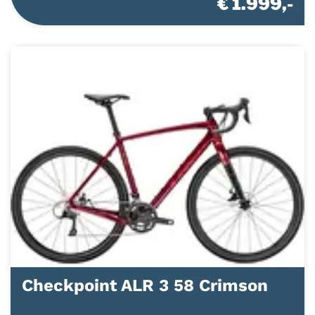
€ 1.999,-
Checkpoint ALR 3 58 Crimson