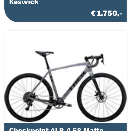
Keswick
€ 1.750,-
Checkpoint ALR 4 58 Matte