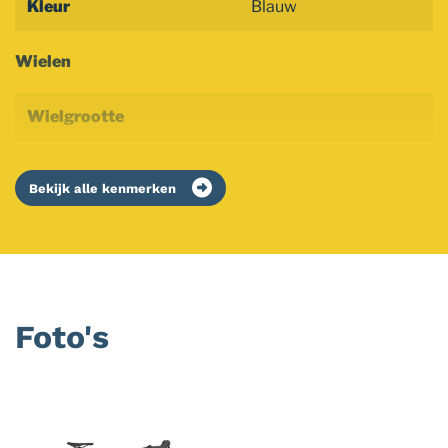
Kleur
Blauw
Wielen
Wielgrootte
Bekijk alle kenmerken
Foto's
Foto
album
overslaan