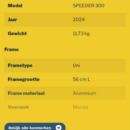
Model
SPEEDER 300
Jaar
2024
Gewicht
11,73 kg
Frame
Frametype
Uni
Framegrootte
56 cm L
Frame materiaal
Aluminium
Voorvork
Merida
Bekijk alle kenmerken