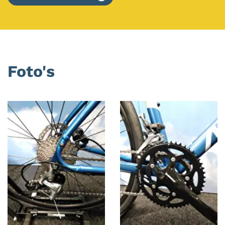
Foto's
Foto
album
overslaan