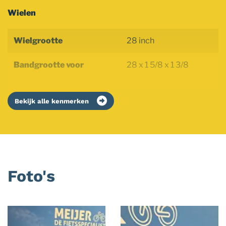
Wielen
Wielgrootte
28 inch
Bandgrootte voor
28 x 1 5/8 x 1 3/8
Bekijk alle kenmerken
Foto's
Foto
album
overslaan