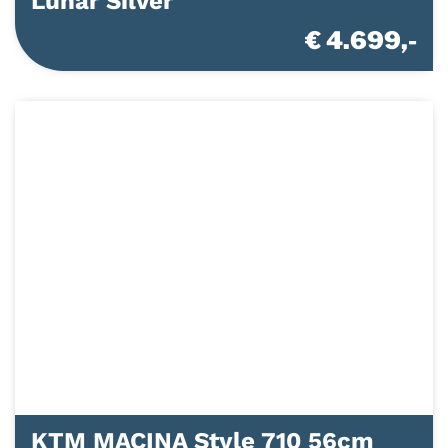
Lunar Silver
€ 4.699,-
KTM MACINA Style 710 56cm