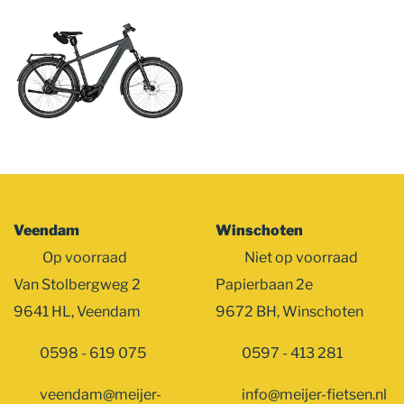
overslaan
Veendam
Winschoten
Op voorraad
Niet op voorraad
Van Stolbergweg 2
Papierbaan 2e
9641 HL, Veendam
9672 BH, Winschoten
0598 - 619 075
0597 - 413 281
veendam@meijer-
info@meijer-fietsen.nl