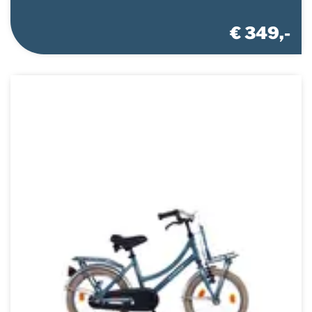
€ 349,-