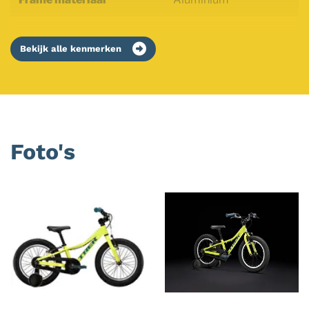
Bekijk alle kenmerken
Foto's
Foto
album
overslaan