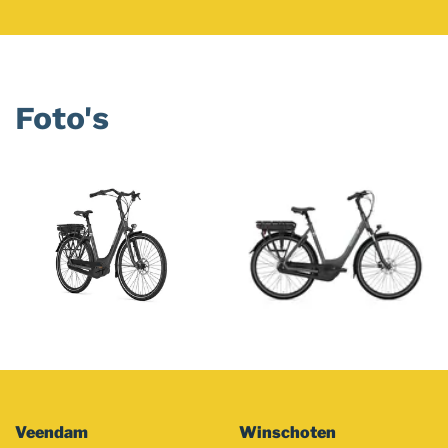
Foto's
Foto
album
overslaan
Veendam
Winschoten