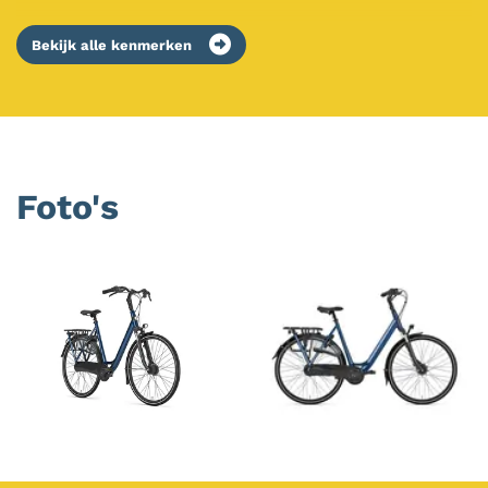
Bekijk alle kenmerken
Foto's
Foto
album
overslaan