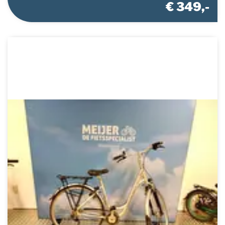
€ 349,-