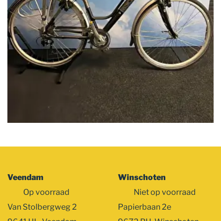
Veendam
Winschoten
Op voorraad
Niet op voorraad
Van Stolbergweg 2
Papierbaan 2e