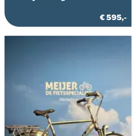
€ 595,-