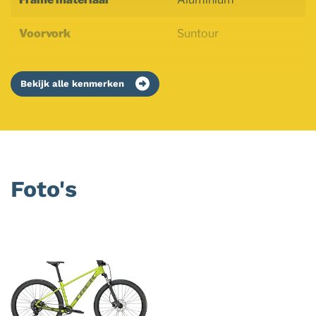
Voorvork
Suntour
Bekijk alle kenmerken
Foto's
Foto
album
overslaan