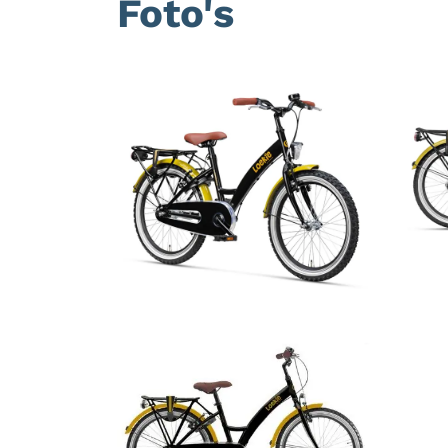
Foto's
Foto
album
overslaan