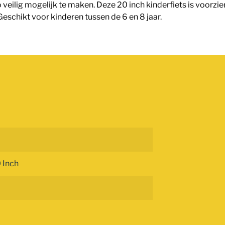
o veilig mogelijk te maken. Deze 20 inch kinderfiets is voorz
eschikt voor kinderen tussen de 6 en 8 jaar.
 Inch