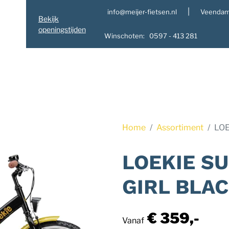
|
info@meijer-fietsen.nl
Veendam
Bekijk
openingstijden
Winschoten: 0597 - 413 281
Home
Assortiment
LOE
LOEKIE S
GIRL BLA
€ 359,-
Vanaf