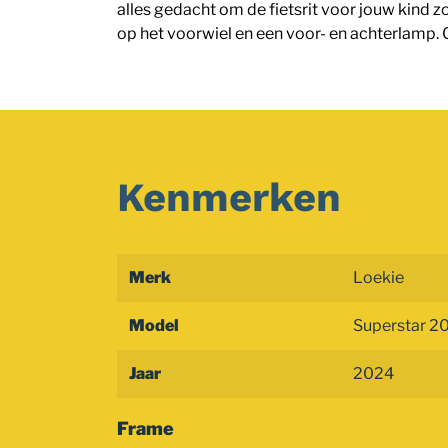
alles gedacht om de fietsrit voor jouw kind z
op het voorwiel en een voor- en achterlamp. G
Kenmerken
Merk
Loekie
Model
Superstar 20
Jaar
2024
Frame