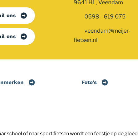
9641 HL, Veendam
il ons
0598 - 619 075
veendam@meijer-
il ons
fietsen.nl
enmerken
Foto's
chool of naar sport fietsen wordt een feestje op de gloedni