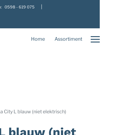
|
: 0598 - 619 075
Home
Assortiment
 City L blauw (niet elektrisch)
L blauw (niet