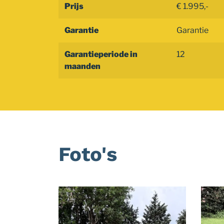
Prijs
€ 1.995,-
Garantie
Garantie
Garantieperiode in
12
maanden
Foto's
Foto
album
overslaan