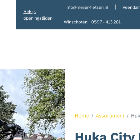
|
info@meijer-fietsen.nl
Veendam
Bekijk
openingstijden
Winschoten: 0597 - 413 281
Home
Assortiment
Huka
Huka City 