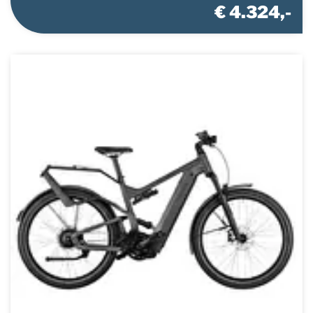
€ 4.324,-