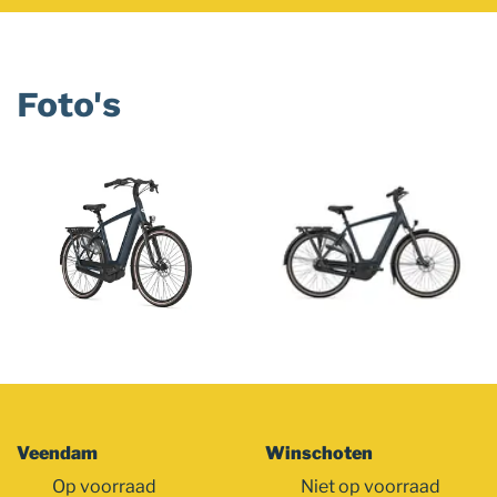
Foto's
Foto
album
overslaan
Veendam
Winschoten
Op voorraad
Niet op voorraad