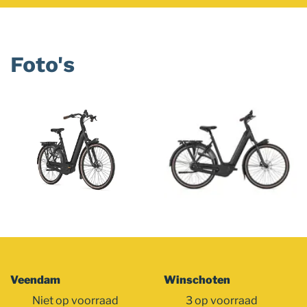
Foto's
Foto
album
overslaan
Veendam
Winschoten
Niet op voorraad
3 op voorraad