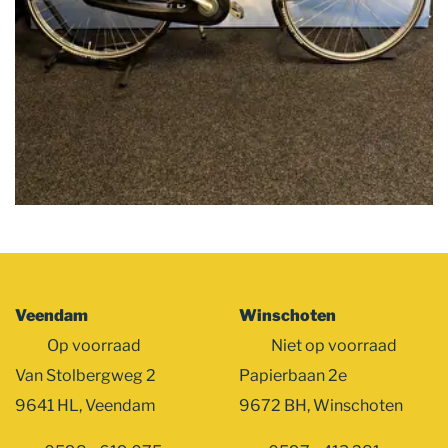
Veendam
Winschoten
Op voorraad
Niet op voorraad
Van Stolbergweg 2
Papierbaan 2e
9641 HL, Veendam
9672 BH, Winschoten