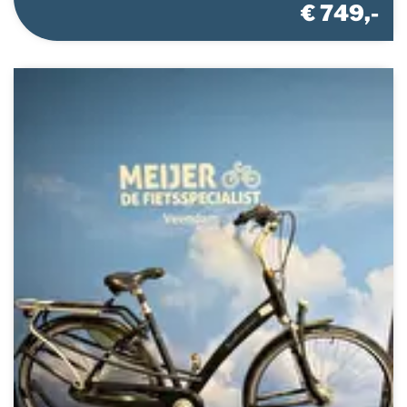
€ 749,-