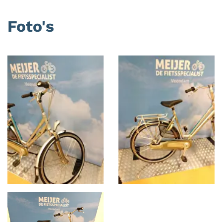
Foto's
Foto
album
overslaan