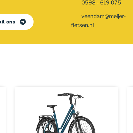
0598 - 619 075
veendam@meijer-
il ons
fietsen.nl