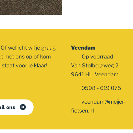
Of wellicht wil je graag
Veendam
ct met ons op of kom
Op voorraad
staat voor je klaar!
Van Stolbergweg 2
9641 HL, Veendam
0598 - 619 075
veendam@meijer-
il ons
fietsen.nl