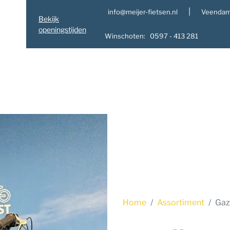
|
info@meijer-fietsen.nl
Veendam
Bekijk
openingstijden
Winschoten: 0597 - 413 281
Home
Assortiment
Gaz