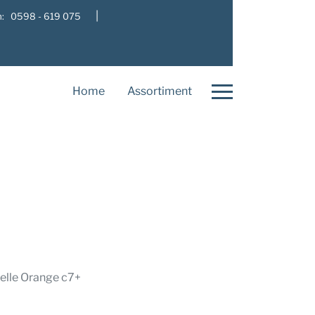
|
: 0598 - 619 075
Home
Assortiment
elle Orange c7+