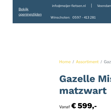
|
info@meijer-fietsen.nl
Veendam
Bekijk
openingstijden
Winschoten: 0597 - 413 281
Home
Assortiment
Gaz
Gazelle M
matzwart
€ 599,-
Vanaf