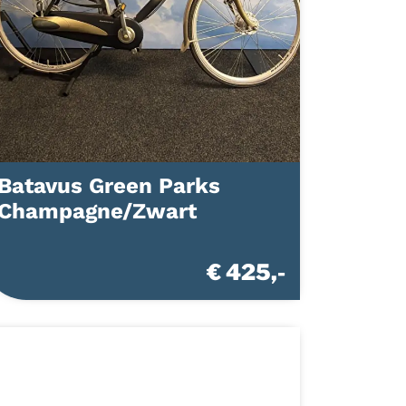
Batavus Green Parks
Champagne/Zwart
€ 425,-