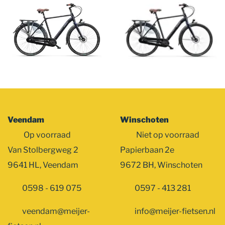
overslaan
Veendam
Winschoten
Op voorraad
Niet op voorraad
Van Stolbergweg 2
Papierbaan 2e
9641 HL, Veendam
9672 BH, Winschoten
0598 - 619 075
0597 - 413 281
veendam@meijer-
info@meijer-fietsen.nl