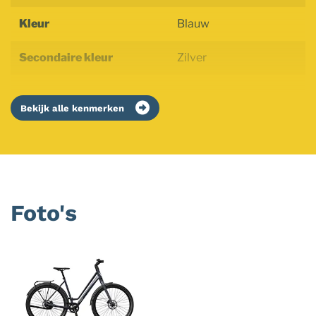
Kleur
Blauw
Secondaire kleur
Zilver
Bekijk alle kenmerken
Foto's
Foto
album
overslaan