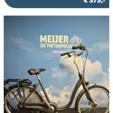
€ 375,-