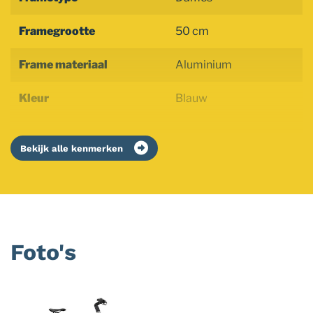
Framegrootte
50 cm
Frame materiaal
Aluminium
Kleur
Blauw
Bekijk alle kenmerken
Foto's
Foto
album
overslaan