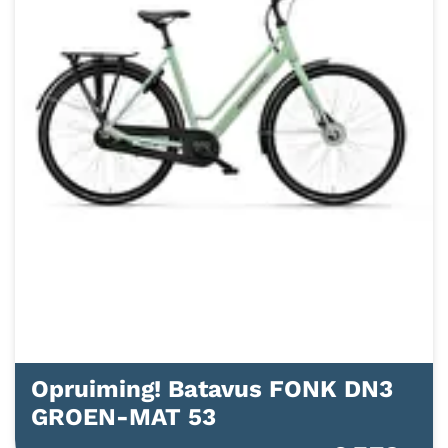
Opruiming! Batavus FONK DN3
GROEN-MAT 53