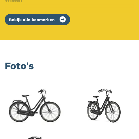
Wielen
Bekijk alle kenmerken
Foto's
Foto
album
overslaan