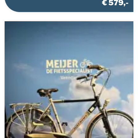
€ 579,-