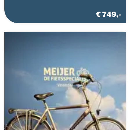
€ 749,-