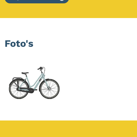
Foto's
Foto
album
overslaan