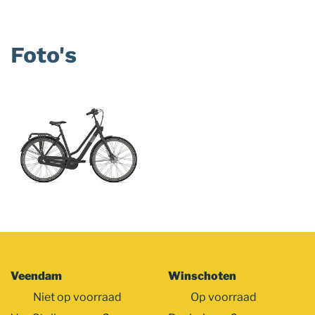
Foto's
Foto
album
overslaan
Veendam
Winschoten
Niet op voorraad
Op voorraad