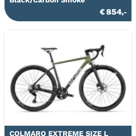
Black/Carbon Smoke
€ 854,-
COLMARO EXTREME SIZE L