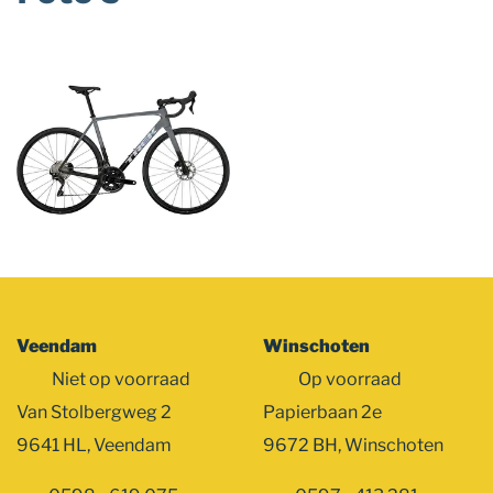
Foto
album
overslaan
Veendam
Winschoten
Niet op voorraad
Op voorraad
Van Stolbergweg 2
Papierbaan 2e
9641 HL, Veendam
9672 BH, Winschoten