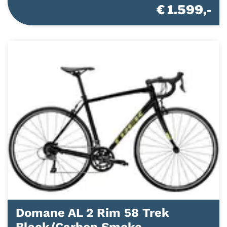
€ 1.599,-
Domane AL 2 Rim 58 Trek