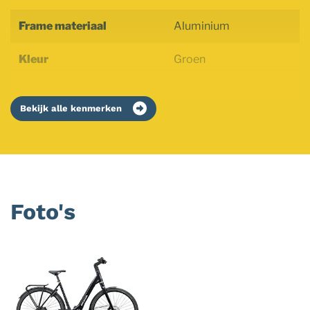
Frame materiaal
Aluminium
Kleur
Groen
Bekijk alle kenmerken
Foto's
Foto
album
overslaan