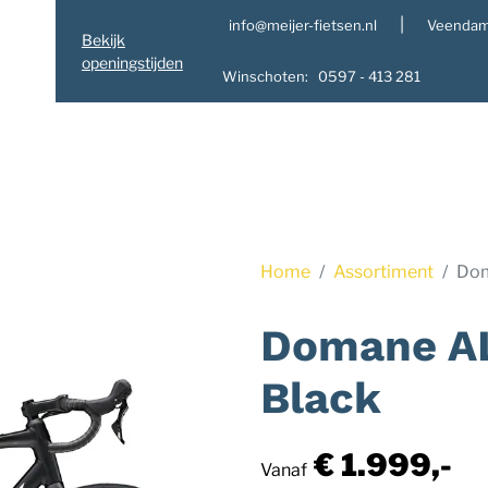
|
info@meijer-fietsen.nl
Veendam
Bekijk
openingstijden
Winschoten: 0597 - 413 281
Home
Assortiment
Dom
Domane AL
Black
€ 1.999,-
Vanaf