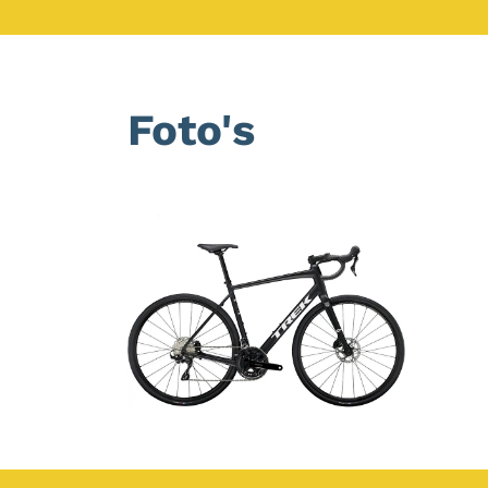
Foto's
Foto
album
overslaan