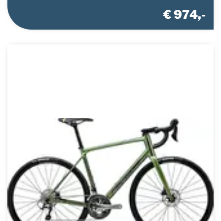
€ 974,-