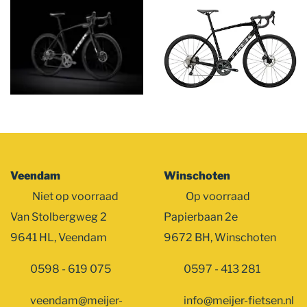
overslaan
Veendam
Winschoten
Niet op voorraad
Op voorraad
Van Stolbergweg 2
Papierbaan 2e
9641 HL, Veendam
9672 BH, Winschoten
0598 - 619 075
0597 - 413 281
veendam@meijer-
info@meijer-fietsen.nl