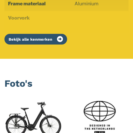
Frame materiaal
Aluminium
Voorvork
Bekijk alle kenmerken
Foto's
Foto
album
overslaan