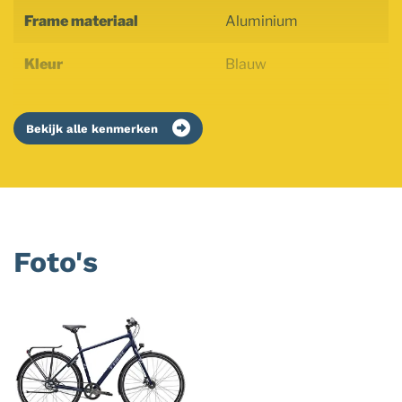
Frame materiaal
Aluminium
Kleur
Blauw
Bekijk alle kenmerken
Foto's
Foto
album
overslaan