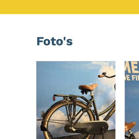
Foto's
Foto
album
overslaan