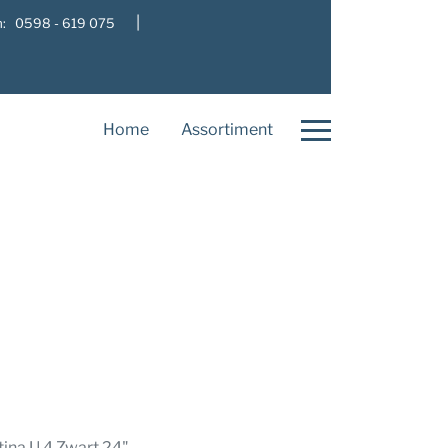
|
: 0598 - 619 075
Home
Assortiment
tina U 4 Zwart 24"