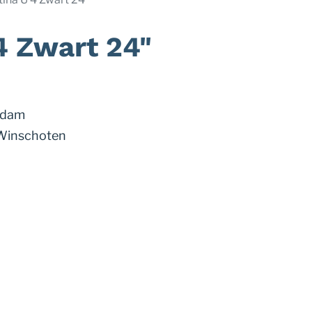
4 Zwart 24"
ndam
 Winschoten