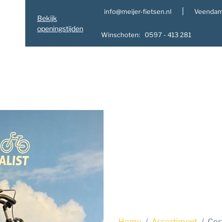
|
info@meijer-fietsen.nl
Veendam
Bekijk
openingstijden
Winschoten: 0597 - 413 281
Home
Assortiment
Cor