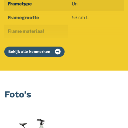
Frametype
Uni
Framegrootte
53 cm L
Frame materiaal
Bekijk alle kenmerken
Foto's
Foto
album
overslaan