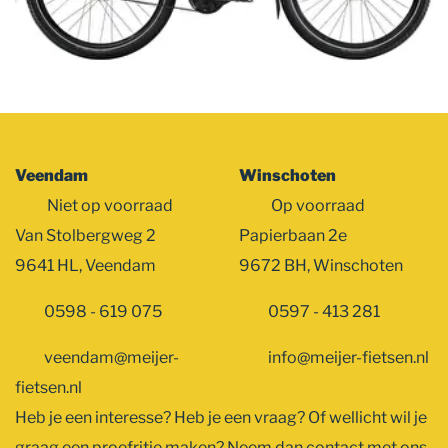
Veendam
Winschoten
Niet op voorraad
Op voorraad
Van Stolbergweg 2
Papierbaan 2e
9641 HL, Veendam
9672 BH, Winschoten
0598 - 619 075
0597 - 413 281
veendam@meijer-
info@meijer-fietsen.nl
fietsen.nl
Heb je een interesse? Heb je een vraag? Of wellicht wil je
graag een proefritje maken? Neem dan contact met ons