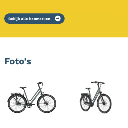
Bekijk alle kenmerken
Foto's
Foto
album
overslaan