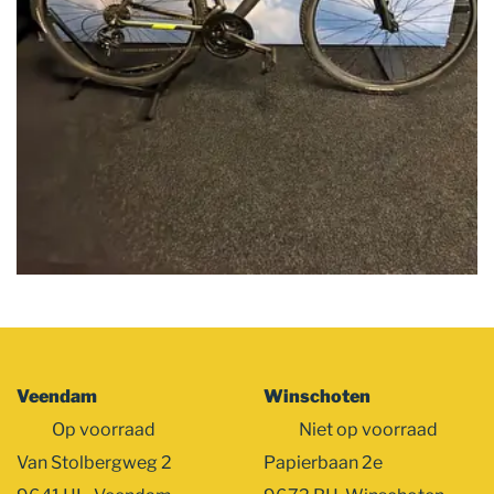
Veendam
Winschoten
Op voorraad
Niet op voorraad
Van Stolbergweg 2
Papierbaan 2e