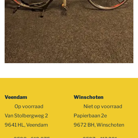
Veendam
Winschoten
Op voorraad
Niet op voorraad
Van Stolbergweg 2
Papierbaan 2e
9641 HL, Veendam
9672 BH, Winschoten