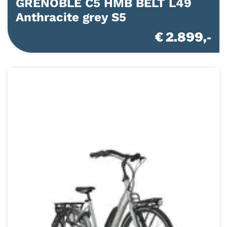
GRENOBLE C5 HMB BELT L49
Anthracite grey S5
€ 2.899,-