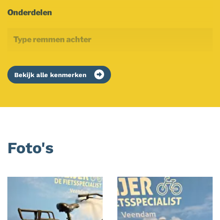
Onderdelen
Type remmen achter
Bekijk alle kenmerken
Foto's
Foto
album
overslaan