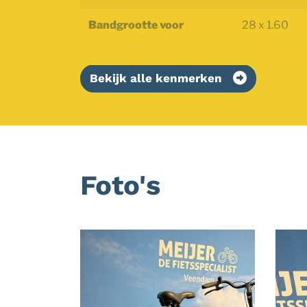
Bandgrootte voor
28 x 1.60
Bekijk alle kenmerken
Foto's
Foto
album
overslaan