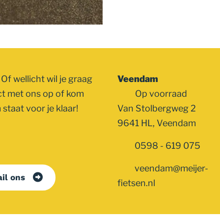
Of wellicht wil je graag
Veendam
ct met ons op of kom
Op voorraad
staat voor je klaar!
Van Stolbergweg 2
9641 HL, Veendam
0598 - 619 075
veendam@meijer-
il ons
fietsen.nl