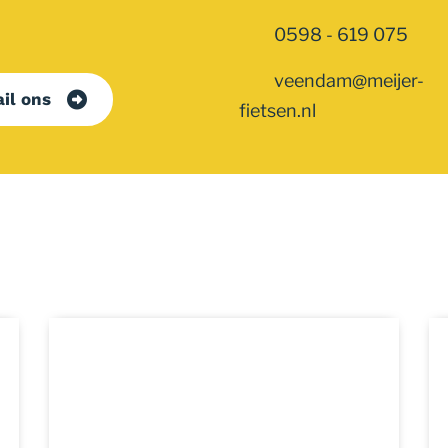
0598 - 619 075
veendam@meijer-
il ons
fietsen.nl