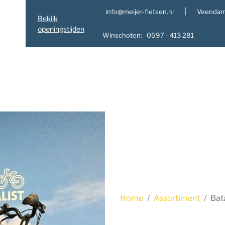
|
info@meijer-fietsen.nl
Veendam
Bekijk
openingstijden
Winschoten: 0597 - 413 281
Home
Assortiment
Bat