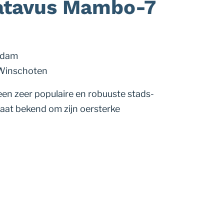
atavus Mambo-7
ndam
 Winschoten
en zeer populaire en robuuste stads-
staat bekend om zijn oersterke