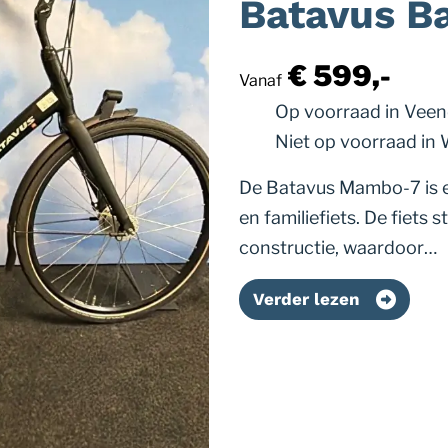
Batavus B
€ 599,-
Vanaf
Op voorraad
in Vee
Niet op voorraad
in
De Batavus Mambo-7 is e
en familiefiets. De fiets 
constructie, waardoor…
Verder lezen