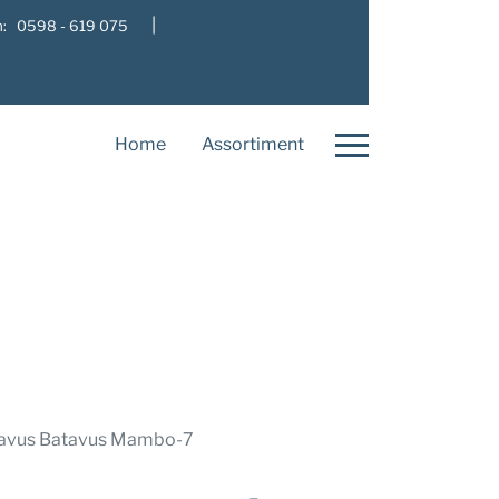
|
: 0598 - 619 075
Home
Assortiment
avus Batavus Mambo-7