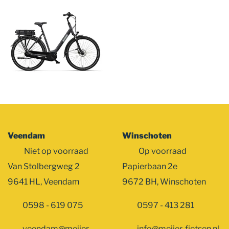
album
overslaan
Veendam
Winschoten
Niet op voorraad
Op voorraad
Van Stolbergweg 2
Papierbaan 2e
9641 HL, Veendam
9672 BH, Winschoten
0598 - 619 075
0597 - 413 281
veendam@meijer-
info@meijer-fietsen.nl