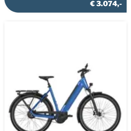
€ 3.074,-