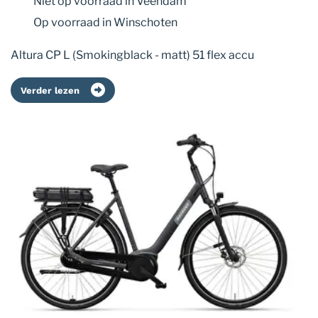
Niet op voorraad
in Veendam
Op voorraad
in Winschoten
Altura CP L (Smokingblack - matt) 51 flex accu
Verder lezen