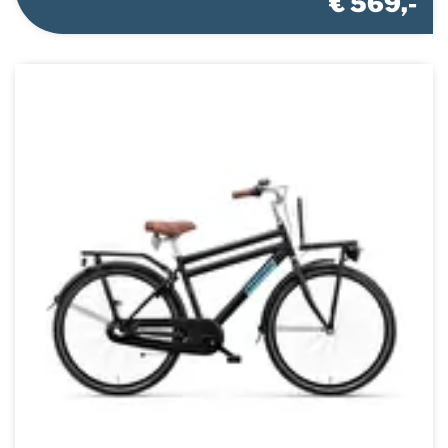
€ 569,-