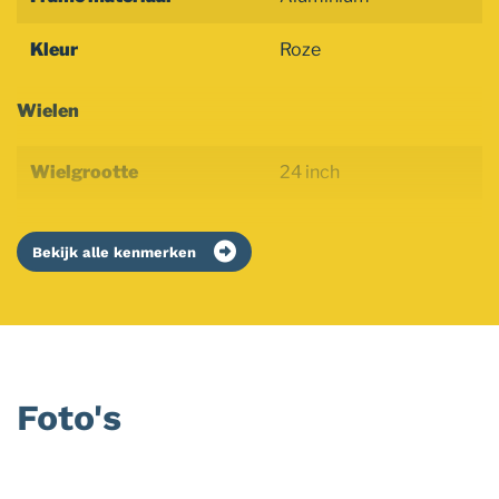
Kleur
Roze
Wielen
Wielgrootte
24 inch
Bekijk alle kenmerken
Foto's
Foto
album
overslaan