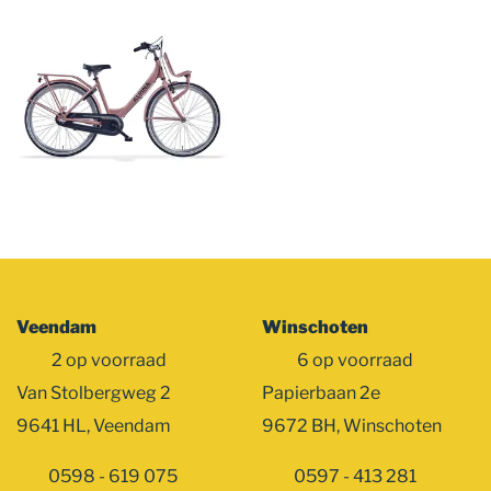
Veendam
Winschoten
2 op voorraad
6 op voorraad
Van Stolbergweg 2
Papierbaan 2e
9641 HL, Veendam
9672 BH, Winschoten
0598 - 619 075
0597 - 413 281