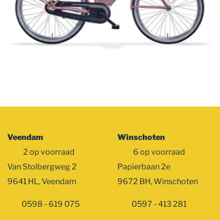
Veendam
Winschoten
2 op voorraad
6 op voorraad
Van Stolbergweg 2
Papierbaan 2e
9641 HL, Veendam
9672 BH, Winschoten
0598 - 619 075
0597 - 413 281