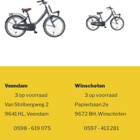
Veendam
Winschoten
3 op voorraad
3 op voorraad
Van Stolbergweg 2
Papierbaan 2e
9641 HL, Veendam
9672 BH, Winschoten
0598 - 619 075
0597 - 413 281