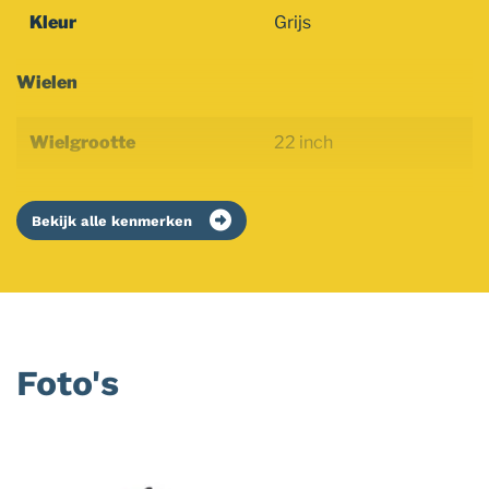
Kleur
Grijs
Wielen
Wielgrootte
22 inch
Bekijk alle kenmerken
Foto's
Foto
album
overslaan