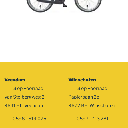
Veendam
Winschoten
3 op voorraad
3 op voorraad
Van Stolbergweg 2
Papierbaan 2e
9641 HL, Veendam
9672 BH, Winschoten
0598 - 619 075
0597 - 413 281