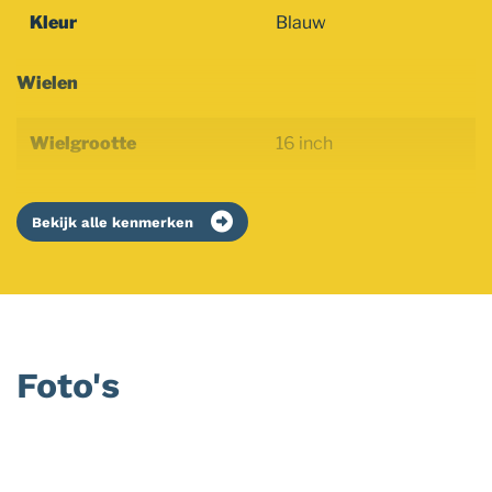
Kleur
Blauw
Wielen
Wielgrootte
16 inch
Bekijk alle kenmerken
Foto's
Foto
album
overslaan