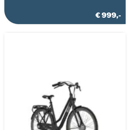
€ 999,-