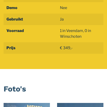
Demo
Nee
Gebruikt
Ja
Voorraad
1 in Veendam, 0 in
Winschoten
Prijs
€ 349,-
Foto's
Foto
album
overslaan